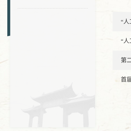
“
“
第
首